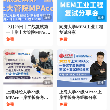
直播
直播
12月29日丨二战复试第
同济大学MEM工业工程
一上岸上大管院MPAcc
复试分享
学长复试备考经验分享
免费
免费
直播
直播
上海财经大学22级
上海大学22级MPAcc上
MPAcc上岸学长备考经
岸学长备考经验分享
验分享
免费
免费