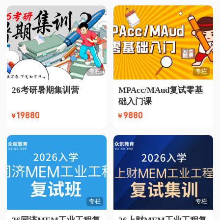
专栏
专栏
26考研暑期集训营
MPAcc/MAud复试零基
础入门课
19880
9880
￥
￥
专栏
专栏