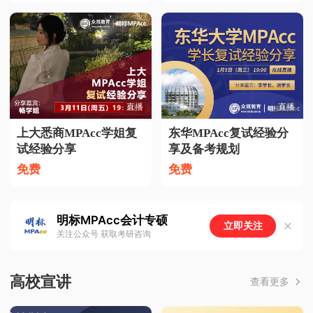
直播
直播
上大悉商MPAcc学姐复
东华MPAcc复试经验分
试经验分享
享及备考规划
免费
免费
明标MPAcc会计专硕
立即关注
关注公众号 获取考研咨询
高校宣讲
查看更多